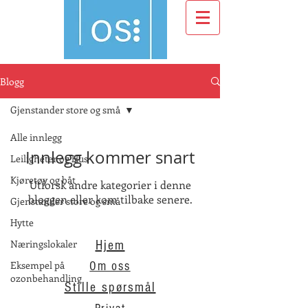
Blogg
Gjenstander store og små
Alle innlegg
Innlegg kommer snart
Leiligheter og Hus
Kjøretøy og båt
Utforsk andre kategorier i denne
bloggen eller kom tilbake senere.
Gjenstander store og små
Hytte
Næringslokaler
Hjem
Eksempel på
Om oss
ozonbehandling
Stille spørsmål