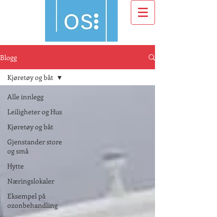
Blogg
Kjøretøy og båt
Alle innlegg
Leiligheter og Hus
Kjøretøy og båt
Gjenstander store
og små
Hytte
Næringslokaler
Eksempel på
ozonbehandling