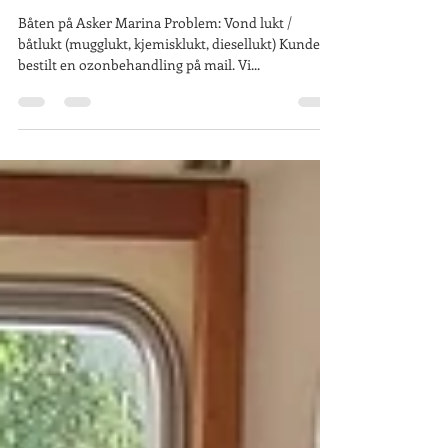
forfrisking etter vinter og
fjerning av båtlukt (mugglukt,
kjemisklukt, disellukt)
Båten på Asker Marina Problem: Vond lukt /
båtlukt (mugglukt, kjemisklukt, diesellukt) Kunden
bestilt en ozonbehandling på mail. Vi...