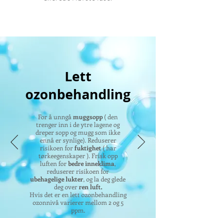
Lett
ozonbehandling
For å unngå
muggsopp
( den
trenger inn i de ytre lagene og
dreper sopp og mugg som ikke
ennå er synlige). Reduserer
risikoen for
fuktighet
( har
tørkeegenskaper ). Frisk opp
luften for
bedre inneklima
,
reduserer risikoen for
ubehagelige lukter
, og la deg glede
deg over
ren luft.
Hvis det er en lett ozonbehandling
ozonnivå varierer mellom 2 og 5
ppm.