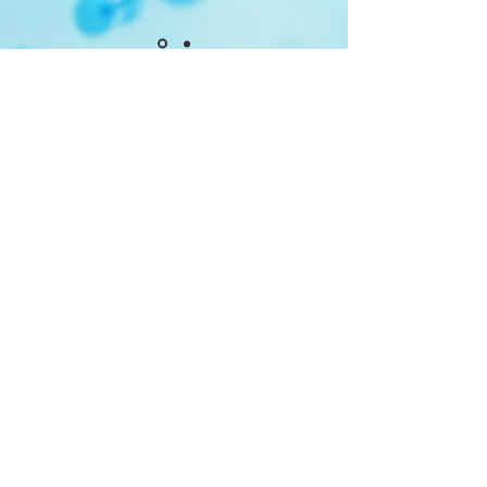
Hvorfor oss ?
Du vet allerede hva ozonbehandling er
og hvor nyttig det kan være, så vi tror
også at du vil bli overbevist om at vi kan
utføre dette for deg. Som det eneste
selskapet tilbyr vi omfattende
ozonbehandling for brakker i hele Norge.
Vi er kjent med de problemene eiere og
brukere av brakker står overfor daglig. Vi
har avansert utstyr og et unikt system
for gjennomføring