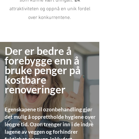
som kunne vært unngått.
Øk
attraktiviteten og oppnå en unik fordel
over konkurrentene.
Der er bedre å
forebygge enn å
bruke penger på
kostbare
renoveringer
Egenskapene til ozonbehandling gjør
det mulig å opprettholde hygiene over
lengre tid. Ozon trenger inn i de indre
lagene av veggen og forhindrer