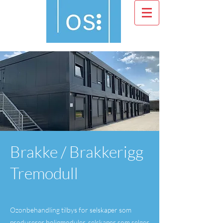
Brakke / Brakkerigg
Tremodull
Ozonbehandling tilbys for selskaper som
produserer boligmoduler, selskaper som selger