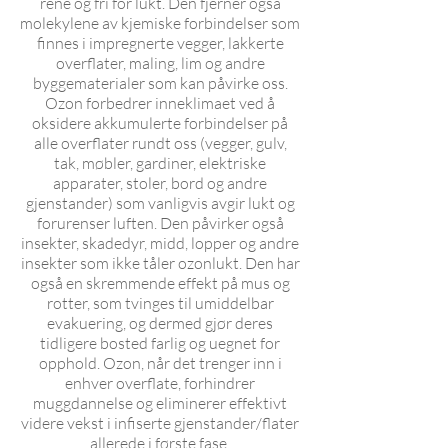
rene og fri for lukt. Den fjerner også
molekylene av kjemiske forbindelser som
finnes i impregnerte vegger, lakkerte
overflater, maling, lim og andre
byggematerialer som kan påvirke oss.
Ozon forbedrer inneklimaet ved å
oksidere akkumulerte forbindelser på
alle overflater rundt oss (vegger, gulv,
tak, møbler, gardiner, elektriske
apparater, stoler, bord og andre
gjenstander) som vanligvis avgir lukt og
forurenser luften. Den påvirker også
insekter, skadedyr, midd, lopper og andre
insekter som ikke tåler ozonlukt. Den har
også en skremmende effekt på mus og
rotter, som tvinges til umiddelbar
evakuering, og dermed gjør deres
tidligere bosted farlig og uegnet for
opphold. Ozon, når det trenger inn i
enhver overflate, forhindrer
muggdannelse og eliminerer effektivt
videre vekst i infiserte gjenstander/flater
allerede i første fase.