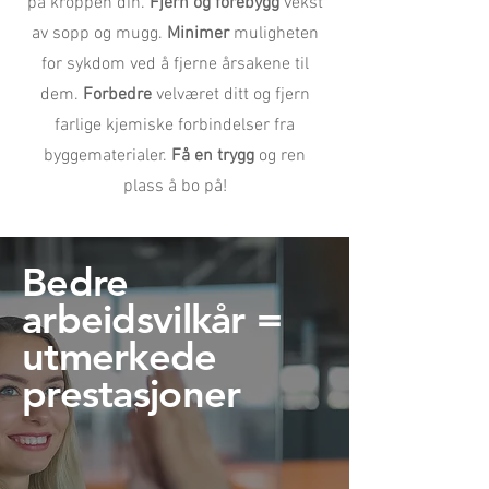
på kroppen din.
Fjern og forebygg
vekst
av sopp og mugg.
Minimer
muligheten
for sykdom ved å fjerne årsakene til
dem.
Forbedre
velværet ditt og fjern
farlige kjemiske forbindelser fra
byggematerialer.
Få en trygg
og ren
plass å bo på!
Bedre
arbeidsvilkår =
utmerkede
prestasjoner