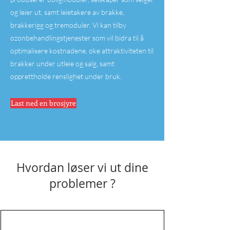
og leier ut, samt leietakere av brakke,
brakkerigg og tremoduler. Vi kan tilby
ozonbehandlingstjenester som vil bidra til å
optimalisere kostnadene, øke attraktiviteten til
brakker under utleie og salg, samt
opprettholde renslighet under bruk.
Last ned en brosjyre
Hvordan løser vi ut dine
problemer ?