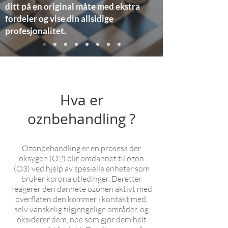
ditt på en original måte med ekstra
fordeler og vise din allsidige
profesjonalitet.
Hva er
oznbehandling ?
Ozonbehandling er en prosess der
oksygen (O2) blir omdannet til ozon
(O3) ved hjelp av spesielle enheter som
bruker korona utledinger
. Deretter
reagerer den dannete ozonen aktivt med
overflaten den kommer i kontakt med,
selv vanskelig tilgjengelige områder, og
oksiderer dem, noe som gjør dem helt