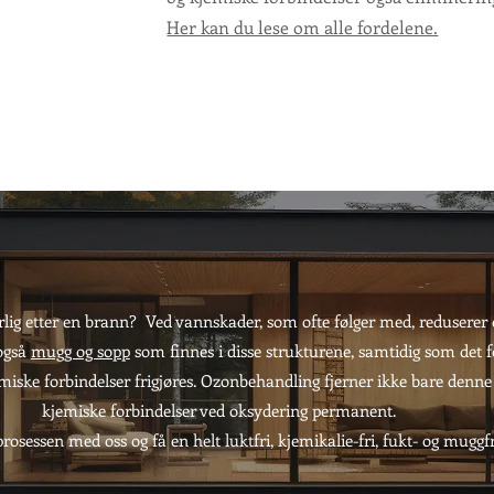
Her kan du lese om alle fordelene.
ig etter en brann? Ved vannskader, som ofte følger med, redusere
 også
mugg og sopp
som finnes i disse strukturene, samtidig som det f
miske forbindelser frigjøres. Ozonbehandling fjerner ikke bare denne
kjemiske forbindelser ved oksydering permanent.
rosessen med oss og få en helt luktfri, kjemikalie-fri, fukt- og muggfr