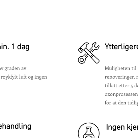
in. 1 dag
Ytterlige
av graden av
Muligheten til
røykfylt luft og ingen
renoveringer, 
tillatt etter 5 
ozonprosessen 
for at den tidl
ehandling
Ingen kje