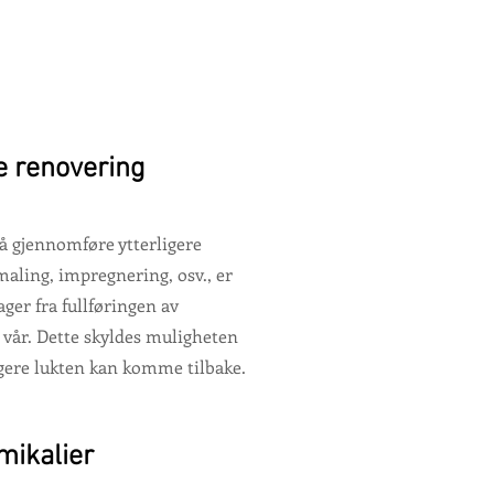
re renovering
 å gjennomføre ytterligere
maling, impregnering, osv., er
dager fra fullføringen av
vår. Dette skyldes muligheten
igere lukten kan komme tilbake.
mikalier