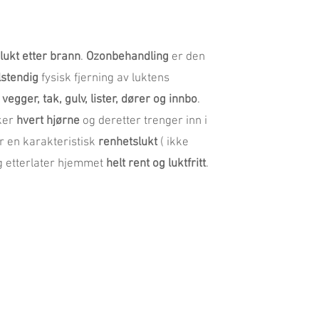
lukt etter brann
.
Ozonbehandling
er den
llstendig
fysisk fjerning av luktens
vegger, tak, gulv, lister, dører og innbo
.
ker
hvert hjørne
og deretter trenger inn i
r en karakteristisk
renhetslukt
( ikke
og etterlater hjemmet
helt rent og luktfritt
.