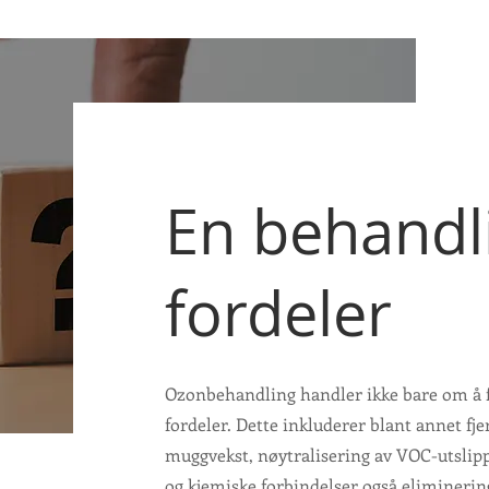
En behandli
fordeler
Ozonbehandling handler ikke bare om å fj
fordeler. Dette inkluderer blant annet fje
muggvekst, nøytralisering av VOC-utslipp,
og kjemiske forbindelser også eliminering