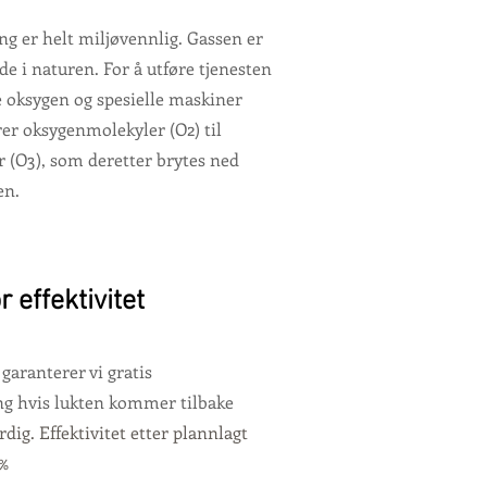
g er helt miljøvennlig. Gassen er
ede i naturen. For å utføre tjenesten
e oksygen og spesielle maskiner
er oksygenmolekyler (O2) til
 (O3), som deretter brytes ned
en.
r effektivitet
t garanterer vi gratis
g hvis lukten kommer tilbake
erdig. Effektivitet etter plannlagt
5%