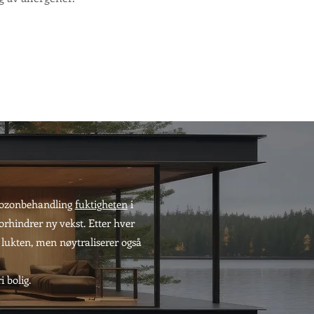
r ozonbehandling
fuktigheten
i
orhindrer ny vekst. Etter hver
 lukten, men nøytraliserer også
i bolig.