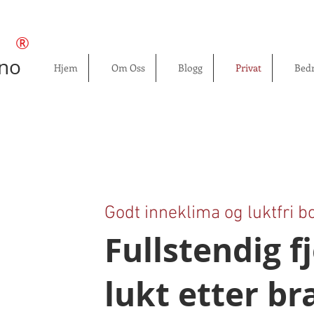
®
.no
Hjem
Om Oss
Blogg
Privat
Bedr
Godt inneklima og luktfri bo
Fullstendig f
lukt etter b