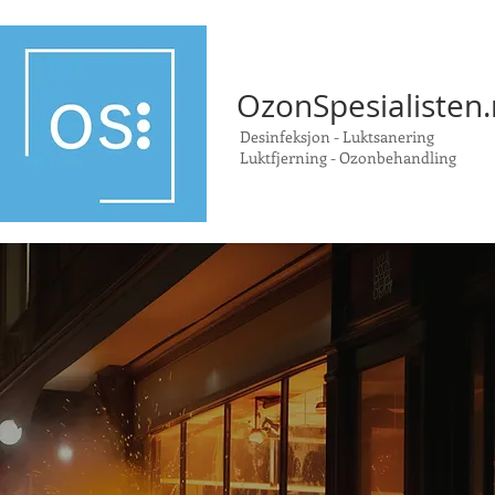
OzonSpesialisten
Desinfeksjon - Luktsanering
Luktfjerning
-
Ozonbehandling