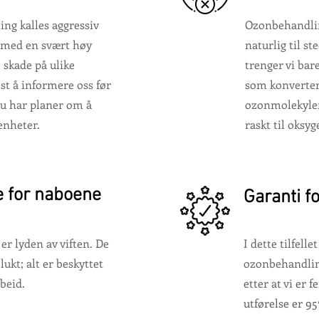
ng kalles aggressiv
Ozonbehandlin
i med en svært høy
naturlig til st
 skade på ulike
trenger vi bar
est å informere oss før
som konverter
u har planer om å
ozonmolekyler
enheter.
raskt til oksyg
e for naboene
Garanti fo
er lyden av viften. De
I dette tilfelle
lukt; alt er beskyttet
ozonbehandlin
beid.
etter at vi
er f
utførelse er 9