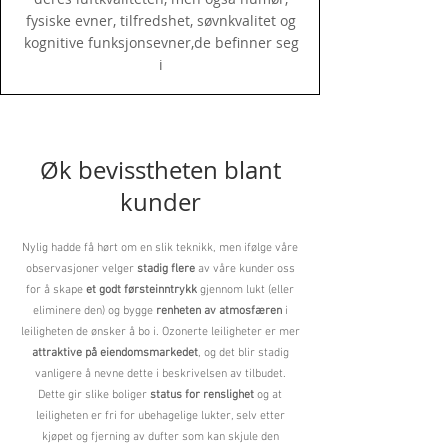
fysiske evner, tilfredshet, søvnkvalitet og
kognitive funksjonsevner,de befinner seg
i
Øk bevisstheten blant
kunder
Nylig hadde få hørt om en slik teknikk, men ifølge våre
observasjoner velger
stadig flere
av våre kunder oss
for å skape
et godt førsteinntrykk
gjennom lukt (eller
eliminere den) og bygge
renheten av atmosfæren
i
leiligheten de ønsker å bo i. Ozonerte leiligheter er mer
attraktive på eiendomsmarkedet
, og det blir stadig
vanligere å nevne dette i beskrivelsen av tilbudet.
Dette gir slike boliger
status for renslighet
og at
leiligheten er fri for ubehagelige lukter, selv etter
kjøpet og fjerning av dufter som kan skjule den