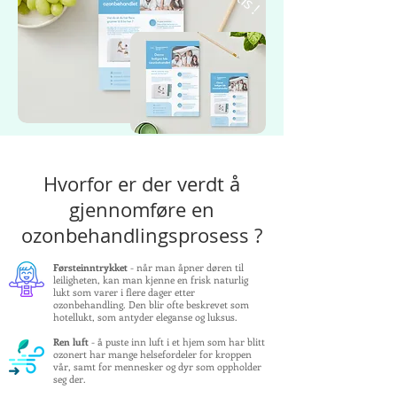
Hvorfor er der verdt å
gjennomføre en
ozonbehandlingsprosess ?
Førsteinntrykket
- når man åpner døren til
leiligheten, kan man kjenne en frisk naturlig
lukt som varer i flere dager etter
ozonbehandling. Den blir ofte beskrevet som
hotellukt, som antyder eleganse og luksus.
Ren luft
- å puste inn luft i et hjem som har blitt
ozonert har mange helsefordeler for kroppen
vår, samt for mennesker og dyr som oppholder
seg der.