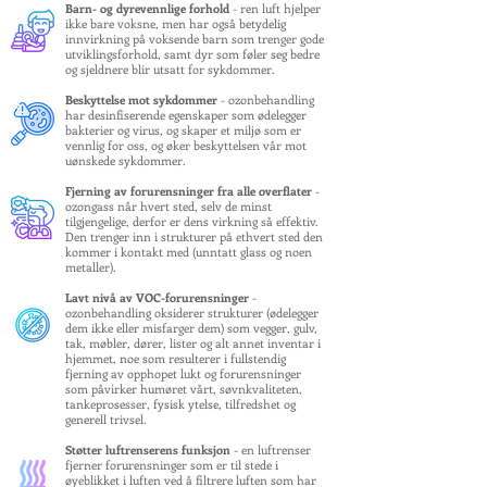
Barn- og dyrevennlige forhold
- ren luft hjelper
ikke bare voksne, men har også betydelig
innvirkning på voksende barn som trenger gode
utviklingsforhold, samt dyr som føler seg bedre
og sjeldnere blir utsatt for sykdommer.
Beskyttelse mot sykdommer
- ozonbehandling
har desinfiserende egenskaper som ødelegger
bakterier og virus, og skaper et miljø som er
vennlig for oss, og øker beskyttelsen vår mot
uønskede sykdommer.
Fjerning av forurensninger fra alle overflater
-
ozongass når hvert sted, selv de minst
tilgjengelige, derfor er dens virkning så effektiv.
Den trenger inn i strukturer på ethvert sted den
kommer i kontakt med (unntatt glass og noen
metaller).
Lavt nivå av VOC-forurensninger
-
ozonbehandling oksiderer strukturer (ødelegger
dem ikke eller misfarger dem) som vegger, gulv,
tak, møbler, dører, lister og alt annet inventar i
hjemmet, noe som resulterer i fullstendig
fjerning av opphopet lukt og forurensninger
som påvirker humøret vårt, søvnkvaliteten,
tankeprosesser, fysisk ytelse, tilfredshet og
generell trivsel.
Støtter luftrenserens funksjon
- en luftrenser
fjerner forurensninger som er til stede i
øyeblikket i luften ved å filtrere luften som har