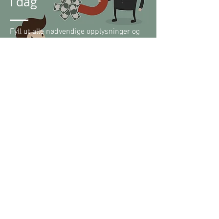
i dag
Fyll ut alle nødvendige opplysninger og
la dine potensialle kjøpere å oppleve noe
nytt som kan tiltrekke flere interesserte.
Fornavn / Bedrift
Etternavn / Org. nr
Visning
E- post