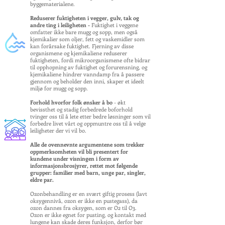
byggematerialene.
Reduserer fuktigheten i vegger, gulv, tak og
andre ting i leiligheten -
Fuktighet i veggene
omfatter ikke bare mugg og sopp, men også
kjemikalier som oljer, fett og vaskemidler som
kan forårsake fuktighet. Fjerning av disse
organismene og kjemikaliene reduserer
fuktigheten, fordi mikroorganismene ofte bidrar
til opphopning av fuktighet og forurensning, og
kjemikaliene hindrer vanndamp fra å passere
gjennom og beholder den inni, skaper et ideelt
miljø for mugg og sopp.
Forhold hvorfor folk ønsker å bo
- økt
bevissthet og stadig forbedrede boforhold
tvinger oss til å lete etter bedre løsninger som vil
forbedre livet vårt og oppmuntre oss til å velge
leiligheter der vi vil bo.
Alle de ovennevnte argumentene som trekker
oppmerksomheten vil bli presentert for
kundene under visningen i form av
informasjonsbrosjyrer, rettet mot følgende
grupper: familier med barn, unge par, singler
,
eldre par.
Ozonbehandling er en svært giftig prosess (lavt
oksygennivå, ozon er ikke en pustegass), da
ozon dannes fra oksygen, som er O2 til O3.
Ozon er ikke egnet for pusting, og kontakt med
lungene kan skade deres funksjon, derfor bør