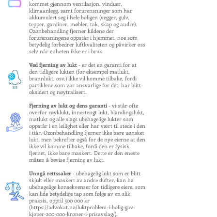
kommet gjennom ventilasjon, vinduer,
klimaanlegg, samt forurensninger som har
akkumulert seg i hele boligen (vegger, gulv,
tepper, gardiner, møbler, tak, skap og andre).
Ozonbehandling fjerner kildene der
forurensningene oppstår i hjemmet, noe som
betydelig forbedrer luftkvaliteten og påvirker oss
selv når enheten ikke er i bruk.
Ved fjerning av lukt
- er det en garanti for at
den tidligere lukten (for eksempel matlukt,
brannlukt, osv.) ikke vil komme tilbake, fordi
partiklene som var ansvarlige for det, har blitt
oksidert og nøytralisert.
Fjerning av lukt og dens garanti
- vi står ofte
overfor røyklukt, innestengt lukt, blandingslukt,
matlukt og alle slags ubehagelige lukter som
oppstår i en leilighet eller har vært til stede i den
i tiår. Ozonbehandling fjerner ikke bare uønsket
lukt, men bekrefter også for de nye eierne at den
ikke vil komme tilbake, fordi den er fysisk
fjernet, ikke bare maskert. Dette er den eneste
måten å bevise fjerning av lukt.
Unngå rettssaker
- ubehagelig lukt som er blitt
skjult eller maskert av andre dufter, kan ha
ubehagelige konsekvenser for tidligere eiere, som
kan lide betydelige tap som følge av en slik
praksis, opptil 500 000 kr
(
https://advokat.no/luktproblem-i-bolig-gav-
kjoper-200-000-kroner-i-prisavslag/).