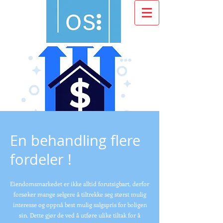
En behandling flere
fordeler !
Eiendomsmarkedet er ikke alltid forutsigbart, derfor
forsøker mange selgere å tiltrekke seg størst mulig
interesse og oppnå best mulig salgspris for boligen
sin. Dette gjør de ved å utføre ulike tiltak for å