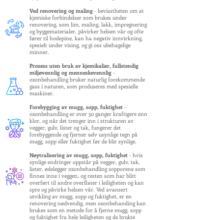
Ved renovering og maling
- bevisstheten om at
kjemiske forbindelser som brukes under
renovering, som lim, maling, lakk, impregnering
og byggematerialer, påvirker helsen vår og ofte
fører til hodepine, kan ha negativ innvirkning,
spesielt under vising, og gi oss ubehagelige
minner.
Prosess uten bruk av kjemikalier, fullstendig
miljøvennlig og menneskevennlig
-
ozonbehandling bruker naturlig forekommende
gass i naturen, som produseres med spesielle
maskiner.
Forebygging av mugg, sopp, fuktighet
-
ozonbehandling er over 30 ganger kraftigere enn
klor, og når det trenger inn i strukturen av
vegger, gulv, lister og tak, fungerer det
forebyggende og fjerner selv usynlige tegn på
mugg, sopp eller fuktighet før de blir synlige.
Nøytralisering av mugg, sopp, fuktighet
- hvis
synlige endringer oppstår på vegger, gulv, tak,
lister, ødelegger ozonbehandling sopporene som
finnes inne i veggen, og resten som har blitt
overført til andre overflater i leiligheten og kan
spre og påvirke helsen vår. Ved avansert
utvikling av mugg, sopp og fuktighet, er en
renovering nødvendig, men ozonbehanding kan
brukes som en metode for å fjerne mugg, sopp
og fuktighet fra hele leiligheten og de brukte