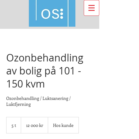
Ozonbehandling
av bolig på 101 -
150 kvm
Ozonbehandling / Luktsanering /
Luktfjerning
12 000
norske
5 t
5
12 000 kr
Hos kunde
kroner
t