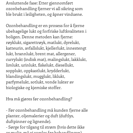
Avsluttende fase: Etter gjennomført
ozonbehandling fjerner vi all sikring som
ble brukt i leiligheten, og åpner vinduene.
Ozonbehandling er en prosess for å fjerne
ubehagelige lukt og forfriske luftkvaliteten i
boligen. Denne metoden kan fjerne:
røyklukt, sigarettrøyk, matlukt, dyrelukt,
katteurin, avfallslukt, kjellerlukt, innestengt
lukt, brannlukt, brent mat, allergener,
currylukt (indisk mat), malingslukt, lakklukt,
limlukt, urinlukt, fiskelukt, diesellukt,
sopplukt, oppkastlukt, krydderlukt,
blandingslukt, mugglukt, liklukt,
parfymelukt, sotlukt, vonde lukter av
biologiske og kjemiske stoffer.
Hva må gjøres før ozonbehandling?
- Før ozonbehandling må kunden fjerne alle
planter, oljemalerier og duft (duftlys,
duftpinner og lignende).
- Sørge for tilgang til strøm (hvis dette ikke
er mulig, må vi varsles før behandlingen).