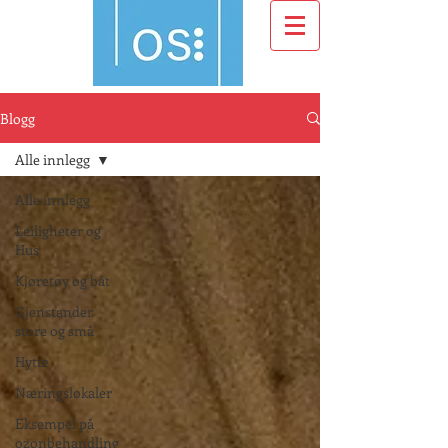
Blogg
Alle innlegg
Alle innlegg
Leiligheter og
Hus
Kjøretøy og båt
Gjenstander
store og små
Hytte
Næringslokaler
Eksempel på
ozonbehandling