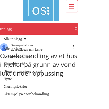
Innlegg
Alle innlegg
Ozonspesialisten
Alle innlegg
21. apr. 2024
1 min lesing
Ozonbehandling av et hus
Leiligheter og Hus
i Kjeller på grunn av vond
Kjøretøy og båt
Gjenstander store og små
lukt under oppussing
Hytte
Næringslokaler
Eksempel på ozonbehandling