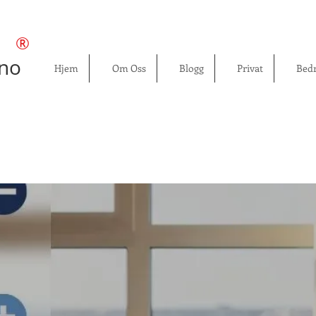
®
.no
Hjem
Om Oss
Blogg
Privat
Bedr