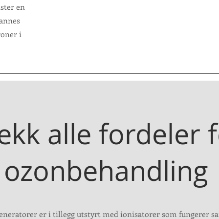
ster en
dannes
roner i
ekk alle fordeler 
ozonbehandling
neratorer er i tillegg utstyrt med ionisatorer som fungerer 