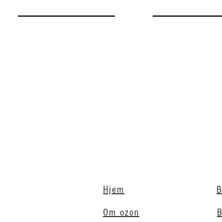
Hjem
B
Om ozon
B