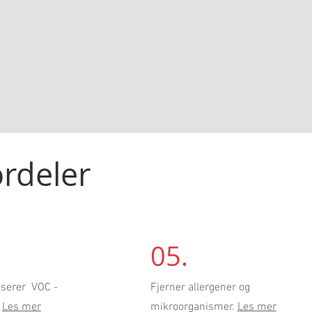
ordeler
.
05.
iserer VOC -
Fjerner allergener og
.
Les mer
mikroorganismer.
Les mer