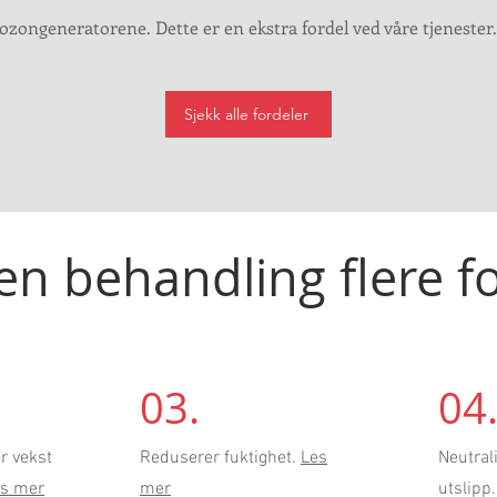
ozongeneratorene. Dette er en ekstra fordel ved våre tjenester.
Sjekk alle fordeler
n behandling flere f
03.
04
r vekst
Reduserer fuktighet.
Les
Neutral
es mer
mer
utslipp