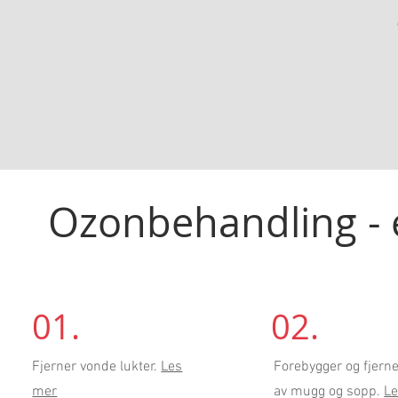
Ozonbehandling - e
01.
02.
Fjerner vonde lukter.
Les
Forebygger og fjerne
mer
av mugg og sopp.
L